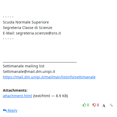
- - - - -

Scuola Normale Superiore

Segreteria Classe di Scienze

E-Mail: segreteria.scienze@sns.it

- - - - -

_______________________________________________

Settimanale mailing list

https://mail.dm.unipi.it/mailman/listinfo/settimanale
Attachments:
attachment.html
(text/html — 8.9 KB)
0
0
Reply