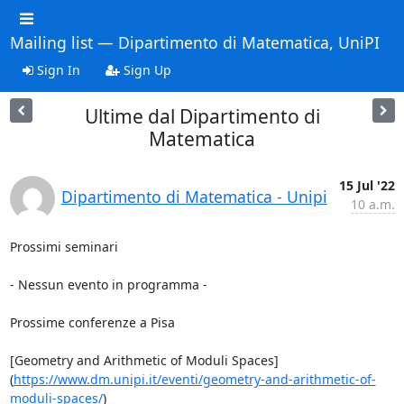
Mailing list — Dipartimento di Matematica, UniPI
Sign In
Sign Up
Ultime dal Dipartimento di
Matematica
15 Jul '22
Dipartimento di Matematica - Unipi
10 a.m.
Prossimi seminari

- Nessun evento in programma -

Prossime conferenze a Pisa

[Geometry and Arithmetic of Moduli Spaces]
(
https://www.dm.unipi.it/eventi/geometry-and-arithmetic-of-
moduli-spaces/
)
