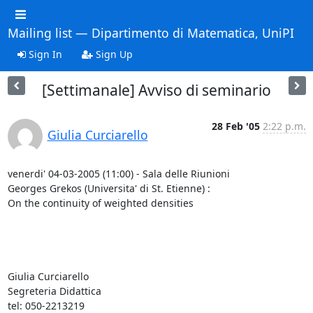
Mailing list — Dipartimento di Matematica, UniPI
Sign In
Sign Up
[Settimanale] Avviso di seminario
28 Feb '05
2:22 p.m.
Giulia Curciarello
venerdi' 04-03-2005 (11:00) - Sala delle Riunioni 

Georges Grekos (Universita' di St. Etienne) :

On the continuity of weighted densities

Giulia Curciarello

Segreteria Didattica

tel: 050-2213219
