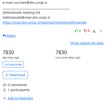
e-mail curciare@dm.unipi.it

_______________________________________________

Settimanale mailing list

https://mail.dm.unipi.it/mailman/listinfo/settimanale
0
0
Reply
Show replies by date
7830
7830
Age (days ago)
Last active (days ago)
List overview
Download
0 comments
1 participants
Add to favorites