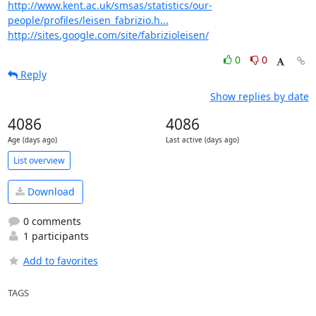
http://www.kent.ac.uk/smsas/statistics/our-
people/profiles/leisen_fabrizio.h...
http://sites.google.com/site/fabrizioleisen/
0
0
Reply
Show replies by date
4086
4086
Age (days ago)
Last active (days ago)
List overview
Download
0 comments
1 participants
Add to favorites
TAGS