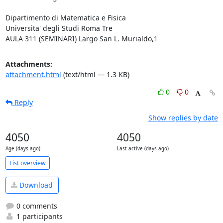
Dipartimento di Matematica e Fisica

Universita' degli Studi Roma Tre

AULA 311 (SEMINARI) Largo San L. Murialdo,1
Attachments:
attachment.html
(text/html — 1.3 KB)
0
0
Reply
Show replies by date
4050
4050
Age (days ago)
Last active (days ago)
List overview
Download
0 comments
1 participants