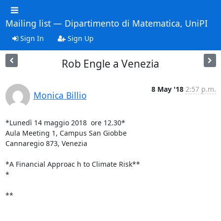
Mailing list — Dipartimento di Matematica, UniPI
Sign In
Sign Up
Rob Engle a Venezia
8 May '18
2:57 p.m.
Monica Billio
*Lunedì 14 maggio 2018  ore 12.30*

Aula Meeting 1, Campus San Giobbe

Cannaregio 873, Venezia

*A Financial Approac h to Climate Risk**

*

**
