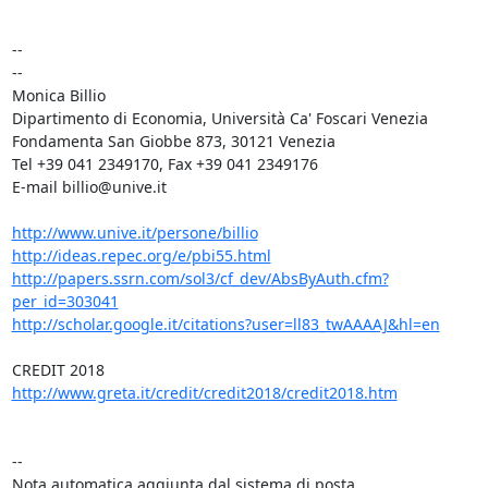
-- 

-- 

Monica Billio

Dipartimento di Economia, Università Ca' Foscari Venezia

Fondamenta San Giobbe 873, 30121 Venezia

Tel +39 041 2349170, Fax +39 041 2349176

E-mail billio@unive.it

http://www.unive.it/persone/billio
http://ideas.repec.org/e/pbi55.html
http://papers.ssrn.com/sol3/cf_dev/AbsByAuth.cfm?
per_id=303041
http://scholar.google.it/citations?user=ll83_twAAAAJ&hl=en
CREDIT 2018 
http://www.greta.it/credit/credit2018/credit2018.htm
-- 

Nota automatica aggiunta dal sistema di posta.