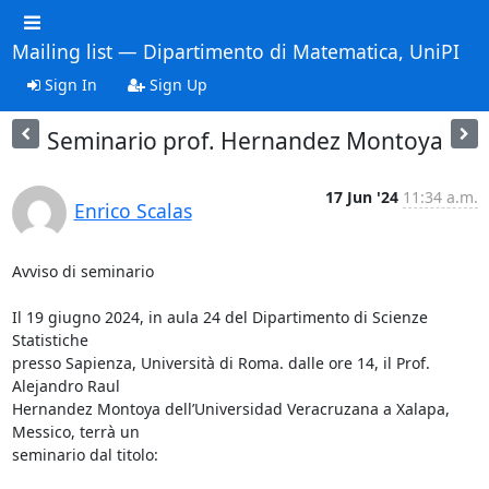
Mailing list — Dipartimento di Matematica, UniPI
Sign In
Sign Up
Seminario prof. Hernandez Montoya
17 Jun '24
11:34 a.m.
Enrico Scalas
Avviso di seminario

Il 19 giugno 2024, in aula 24 del Dipartimento di Scienze 
Statistiche

presso Sapienza, Università di Roma. dalle ore 14, il Prof. 
Alejandro Raul

Hernandez Montoya dell’Universidad Veracruzana a Xalapa, 
Messico, terrà un

seminario dal titolo:
