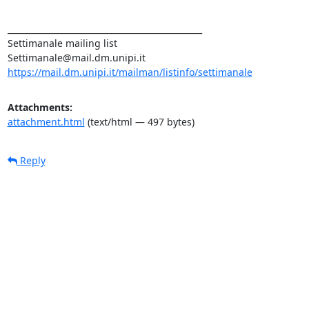
_______________________________________________

Settimanale mailing list

https://mail.dm.unipi.it/mailman/listinfo/settimanale
Attachments:
attachment.html
(text/html — 497 bytes)
Reply