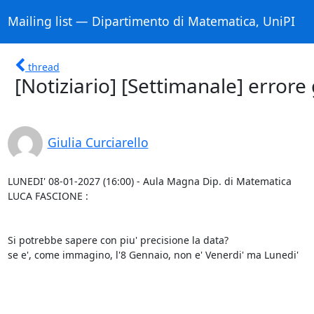
Mailing list — Dipartimento di Matematica, UniPI
thread
[Notiziario] [Settimanale] errore
Giulia Curciarello
LUNEDI' 08-01-2027 (16:00) - Aula Magna Dip. di Matematica 

LUCA FASCIONE :

Si potrebbe sapere con piu' precisione la data?

se e', come immagino, l'8 Gennaio, non e' Venerdi' ma Lunedi'
