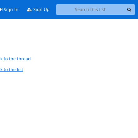
Sign In
Sign Up
k to the thread
 to the list