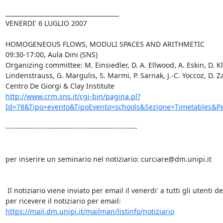
______________________________________

VENERDI' 6 LUGLIO 2007  

HOMOGENEOUS FLOWS, MODULI SPACES AND ARITHMETIC

09:30-17:00, Aula Dini (SNS)

Organizing committee: M. Einsiedler, D. A. Ellwood, A. Eskin, D. Kl
Lindenstrauss, G. Margulis, S. Marmi, P. Sarnak, J.-C. Yoccoz, D. Za
http://www.crm.sns.it/cgi-bin/pagina.pl?
Id=78&Tipo=evento&TipoEvento=schools&Sezione=Timetables&Pe
-----------------------------------------------------

per inserire un seminario nel notiziario: curciare@dm.unipi.it

 Il notiziario viene inviato per email il venerdi' a tutti gli utenti del Dipartimento

per ricevere il notiziario per email: 
https://mail.dm.unipi.it/mailman/listinfo/notiziario