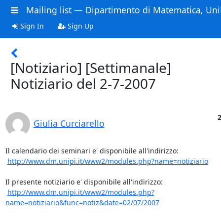
Mailing list — Dipartimento di Matematica, Uni
Sign In
Sign Up
[Notiziario] [Settimanale]
Notiziario del 2-7-2007
2
Giulia Curciarello
Il calendario dei seminari e' disponibile all'indirizzo: 

http://www.dm.unipi.it/www2/modules.php?name=notiziario
Il presente notiziario e' disponibile all'indirizzo:

http://www.dm.unipi.it/www2/modules.php?
name=notiziario&func=notiz&date=02/07/2007