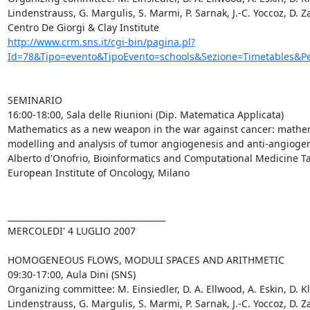
Lindenstrauss, G. Margulis, S. Marmi, P. Sarnak, J.-C. Yoccoz, D. Za
http://www.crm.sns.it/cgi-bin/pagina.pl?
Id=78&Tipo=evento&TipoEvento=schools&Sezione=Timetables&Pe
SEMINARIO

16:00-18:00, Sala delle Riunioni (Dip. Matematica Applicata)

Mathematics as a new weapon in the war against cancer: mathem
modelling and analysis of tumor angiogenesis and anti-angiogen
Alberto d'Onofrio, Bioinformatics and Computational Medicine Tas
European Institute of Oncology, Milano

______________________________________

MERCOLEDI' 4 LUGLIO 2007  

HOMOGENEOUS FLOWS, MODULI SPACES AND ARITHMETIC

09:30-17:00, Aula Dini (SNS)

Organizing committee: M. Einsiedler, D. A. Ellwood, A. Eskin, D. Kl
Lindenstrauss, G. Margulis, S. Marmi, P. Sarnak, J.-C. Yoccoz, D. Za