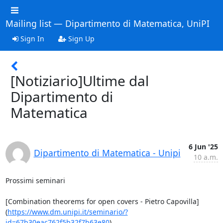
Mailing list — Dipartimento di Matematica, UniPI
Sign In
Sign Up
[Notiziario]Ultime dal
Dipartimento di
Matematica
6 Jun '25
Dipartimento di Matematica - Unipi
10 a.m.
Prossimi seminari

[Combination theorems for open covers - Pietro Capovilla]
(
https://www.dm.unipi.it/seminario/?
id=67b30eac762f5b32f7b63e80
)
