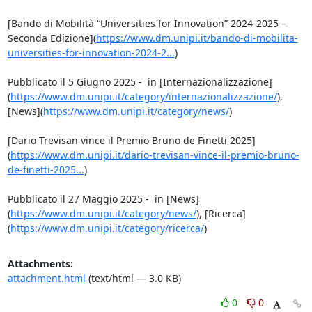
[Bando di Mobilità “Universities for Innovation” 2024-2025 – 
Seconda Edizione](
https://www.dm.unipi.it/bando-di-mobilita-
universities-for-innovation-2024-2...
)

Pubblicato il 5 Giugno 2025 -  in [Internazionalizzazione]
(
https://www.dm.unipi.it/category/internazionalizzazione/
), 
[News](
https://www.dm.unipi.it/category/news/
)

[Dario Trevisan vince il Premio Bruno de Finetti 2025]
(
https://www.dm.unipi.it/dario-trevisan-vince-il-premio-bruno-
de-finetti-2025...
)

Pubblicato il 27 Maggio 2025 -  in [News]
(
https://www.dm.unipi.it/category/news/
), [Ricerca]
(
https://www.dm.unipi.it/category/ricerca/
)
Attachments:
attachment.html
(text/html — 3.0 KB)
0
0