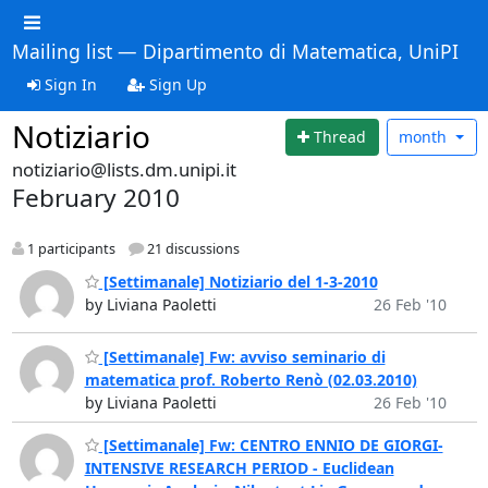
Mailing list — Dipartimento di Matematica, UniPI
Sign In
Sign Up
Notiziario
Thread
month
notiziario@lists.dm.unipi.it
February 2010
1 participants
21 discussions
[Settimanale] Notiziario del 1-3-2010
by Liviana Paoletti
26 Feb '10
[Settimanale] Fw: avviso seminario di
matematica prof. Roberto Renò (02.03.2010)
by Liviana Paoletti
26 Feb '10
[Settimanale] Fw: CENTRO ENNIO DE GIORGI-
INTENSIVE RESEARCH PERIOD - Euclidean