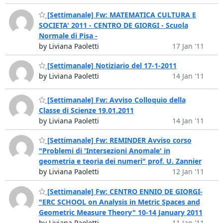
[Settimanale] Fw: MATEMATICA CULTURA E
SOCIETA' 2011 - CENTRO DE GIORGI - Scuola
Normale di Pisa -
by Liviana Paoletti
17 Jan '11
[Settimanale] Notiziario del 17-1-2011
by Liviana Paoletti
14 Jan '11
[Settimanale] Fw: Avviso Colloquio della
Classe di Scienze 19.01.2011
by Liviana Paoletti
14 Jan '11
[Settimanale] Fw: REMINDER Avviso corso
"Problemi di 'Intersezioni Anomale' in
geometria e teoria dei numeri" prof. U. Zannier
by Liviana Paoletti
12 Jan '11
[Settimanale] Fw: CENTRO ENNIO DE GIORGI-
"ERC SCHOOL on Analysis in Metric Spaces and
Geometric Measure Theory" 10-14 January 2011
by Liviana Paoletti
11 Jan '11