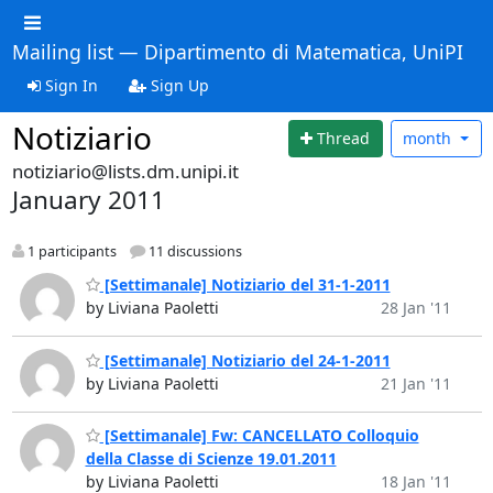
Mailing list — Dipartimento di Matematica, UniPI
Sign In
Sign Up
Notiziario
Thread
month
notiziario@lists.dm.unipi.it
January 2011
1 participants
11 discussions
[Settimanale] Notiziario del 31-1-2011
by Liviana Paoletti
28 Jan '11
[Settimanale] Notiziario del 24-1-2011
by Liviana Paoletti
21 Jan '11
[Settimanale] Fw: CANCELLATO Colloquio
della Classe di Scienze 19.01.2011
by Liviana Paoletti
18 Jan '11