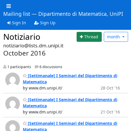
Mailing list — Dipartimento di Matematica, UniPI
Sign In
Sign Up
Notiziario
Thread
month
notiziario@lists.dm.unipi.it
October 2016
1 participants
6 discussions
[Settimanale] I Seminari del Dipartimento di
Matematica
by www.dm.unipi.it/
28 Oct '16
[Settimanale] I Seminari del Dipartimento di
Matematica
by www.dm.unipi.it/
21 Oct '16
[Settimanale] I Seminari del Dipartimento di
Matematica