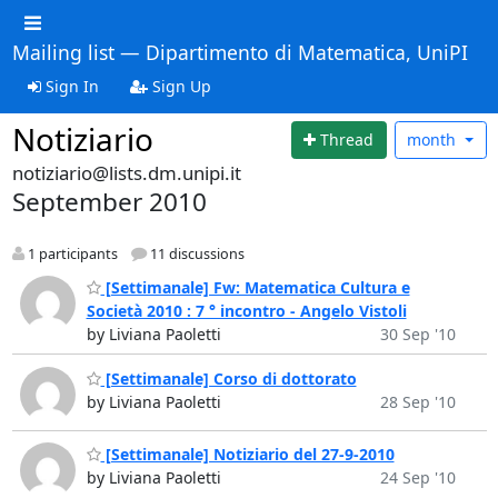
Mailing list — Dipartimento di Matematica, UniPI
Sign In
Sign Up
Notiziario
Thread
month
notiziario@lists.dm.unipi.it
September 2010
1 participants
11 discussions
[Settimanale] Fw: Matematica Cultura e
Società 2010 : 7 ° incontro - Angelo Vistoli
by Liviana Paoletti
30 Sep '10
[Settimanale] Corso di dottorato
by Liviana Paoletti
28 Sep '10
[Settimanale] Notiziario del 27-9-2010
by Liviana Paoletti
24 Sep '10