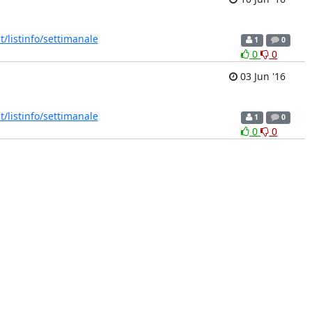
it/listinfo/settimanale
1
0
0
0
03 Jun '16
it/listinfo/settimanale
1
0
0
0