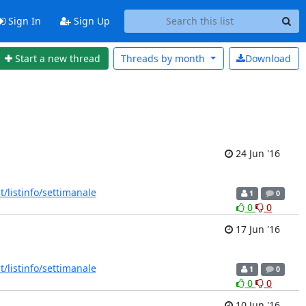
Sign In
Sign Up
Start a new thread
Threads by
month
Download
24 Jun '16
it/listinfo/settimanale
1
0
0
0
17 Jun '16
it/listinfo/settimanale
1
0
0
0
10 Jun '16