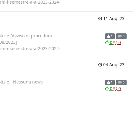
vani-i-semestre-a-a-2023-2024-
11 Aug '23
izie [Avviso di procedura
1
0
/08/2023]
0
0
vani-i-semestre-a-a-2023-2024-
04 Aug '23
tizie - Nessuna news
1
0
0
0