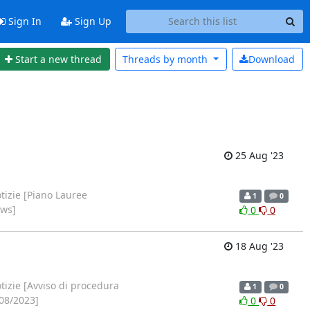
Sign In
Sign Up
Start a new thread
Threads by
month
Download
25 Aug '23
izie [Piano Lauree
1
0
ews]
0
0
18 Aug '23
izie [Avviso di procedura
1
0
/08/2023]
0
0