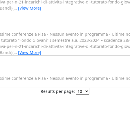
a-per-n-21-incarichi-di-attivita-integrative-di-tutorato-fondo-gio
Bandi](
…
[View More]
sime conferenze a Pisa - Nessun evento in programma - Ultime not
di tutorato “Fondo Giovani” I semestre a.a. 2023-2024 – scadenza 28
a-per-n-21-incarichi-di-attivita-integrative-di-tutorato-fondo-gio
Bandi](
…
[View More]
ssime conferenze a Pisa - Nessun evento in programma - Ultime no
Results per page: