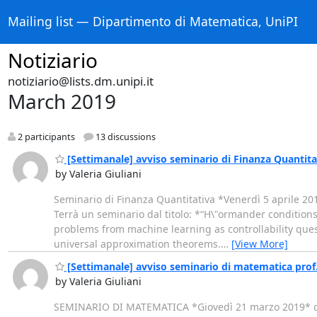
Mailing list — Dipartimento di Matematica, UniPI
Notiziario
notiziario@lists.dm.unipi.it
March 2019
2 participants
13 discussions
[Settimanale] avviso seminario di Finanza Quantitat
by Valeria Giuliani
Seminario di Finanza Quantitativa *Venerdì 5 aprile 2
Terrà un seminario dal titolo: *“H\"ormander condition
problems from machine learning as controllability ques
universal approximation theorems.
…
[View More]
[Settimanale] avviso seminario di matematica prof.
by Valeria Giuliani
SEMINARIO DI MATEMATICA *Giovedì 21 marzo 2019* ore