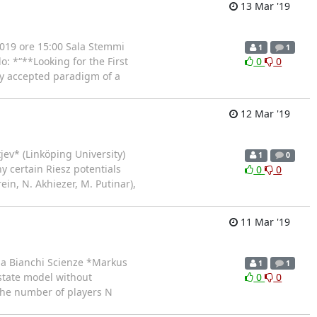
13 Mar '19
019 ore 15:00 Sala Stemmi
1
1
o: *“**Looking for the First
0
0
tly accepted paradigm of a
12 Mar '19
v* (Linkӧping University)
1
0
y certain Riesz potentials
0
0
in, N. Akhiezer, M. Putinar),
11 Mar '19
la Bianchi Scienze *Markus
1
1
state model without
0
0
the number of players N