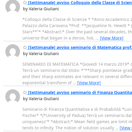
[Settimanale] avviso Colloquio della Classe di Scien
by Valeria Giuliani
*Colloqui della Classe di Scienze * *Anno Accademico
Palazzo della Carovana *Prof. **Jacqueline N. Hewitt * (
Stars**”* *Abstract:* Over the past several decades, th
universe that began in a dense, hot,
…
[View More]
[Settimanale] avviso seminario di Matematica prof.
by Valeria Giuliani
SEMINARIO DI MATEMATICA *Giovedì 14 marzo 2019* ore 
Terrà un seminario dal titolo: *“**Sharp pointwise gradi
and their sharp estimates are relevant in several diffe
exponential transform of
…
[View More]
[Settimanale] avviso seminario di Finanza Quantitat
by Valeria Giuliani
Seminario di Finanza Quantitativa e di Probabilità *L
Fischer* *(*University of Padua) Terrà un seminario da
uniqueness”* *Abstract:* Mean field games are limit 
tends to infinity. The notion of solution usually
…
[View