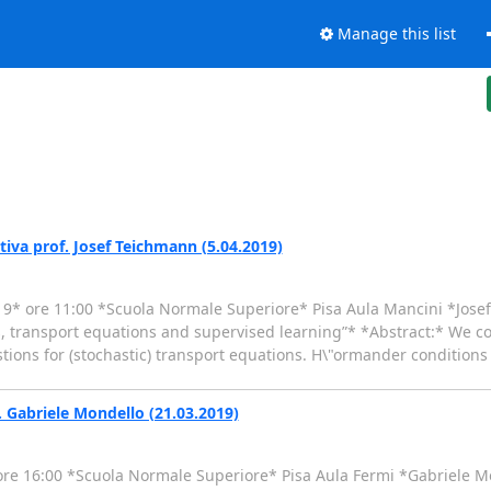
Manage this list
iva prof. Josef Teichmann (5.04.2019)
019* ore 11:00 *Scuola Normale Superiore* Pisa Aula Mancini *Jose
s, transport equations and supervised learning”* *Abstract:* We c
tions for (stochastic) transport equations. H\"ormander conditions
 Gabriele Mondello (21.03.2019)
 16:00 *Scuola Normale Superiore* Pisa Aula Fermi *Gabriele Mo