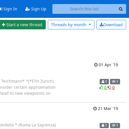
Sign In
Sign Up
Start a new thread
Threads by
month
Download
01 Apr '19
f Teichmann* *(*ETH Zurich)
1
1
onsider certain approxmation
0
0
 lead to new viewpoints on
21 Mar '19
ndello * (Roma La Sapienza)
1
1