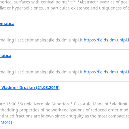
erical surfaces with conical points**”* *Abstract:* Metrics of posi
lat or hyperbolic ones. In particular, existence and uniqueness of s
ematica
e mailing list Settimanale(a)fields.dm.unipi.it
https://fields.dm.unipi.
matica
e mailing list Settimanale(a)fields.dm.unipi.it
https://fields.dm.unipi.
 Vladimir Druskin (21.03.2019)
 15:00 *Scuola Normale Superiore* Pisa Aula Mancini *Vladimir 
“Embedding properties of network realizations of reduced order mode
ntinued fractions are known since antiquity as the most compact r
 More]