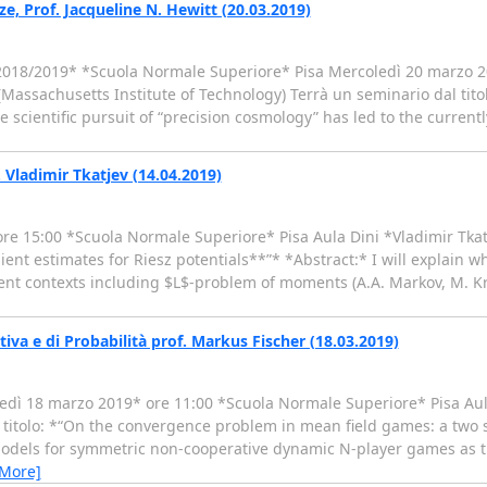
ze, Prof. Jacqueline N. Hewitt (20.03.2019)
 2018/2019* *Scuola Normale Superiore* Pisa Mercoledì 20 marzo 2
Massachusetts Institute of Technology) Terrà un seminario dal titol
e scientific pursuit of “precision cosmology” has led to the curren
 Vladimir Tkatjev (14.04.2019)
15:00 *Scuola Normale Superiore* Pisa Aula Dini *Vladimir Tkatje
ent estimates for Riesz potentials**”* *Abstract:* I will explain wh
rent contexts including $L$-problem of moments (A.A. Markov, M. Kre
iva e di Probabilità prof. Markus Fischer (18.03.2019)
unedì 18 marzo 2019* ore 11:00 *Scuola Normale Superiore* Pisa Au
l titolo: *“On the convergence problem in mean field games: a two 
models for symmetric non-cooperative dynamic N-player games as 
 More]