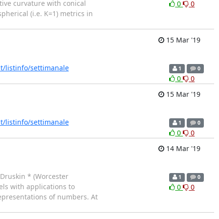
tive curvature with conical
0
0
pherical (i.e. K=1) metrics in
15 Mar '19
it/listinfo/settimanale
1
0
0
0
15 Mar '19
it/listinfo/settimanale
1
0
0
0
14 Mar '19
Druskin * (Worcester
1
0
ls with applications to
0
0
epresentations of numbers. At