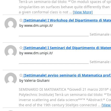
Terrà un seminario dal titolo: *“On moduli spaces of sph
singularities on surfaces behave quite differently than f
a given conformal class is not
…
[View More]
[Settimanale] I Workshop del Dipartimento di Mat
by www.dm.unipi.it/
_______________________________________________ Settimanal
[Settimanale] I Seminari del Dipartimento di Mate
by www.dm.unipi.it/
_______________________________________________ Settimanal
[Settimanale] avviso seminario di Matematica prof.
by Valeria Giuliani
SEMINARIO DI MATEMATICA *Giovedì 21 marzo 2019* ore
Polytechnic Institute) Terrà un seminario dal titolo: *
inverse scattering and data science**”* *Abstract:* Co
the end of the 19th century Stieltjes connected
…
[View