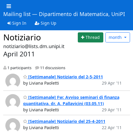
Mailing list — Dipartimento di Matematica, UniPI
Sign In
Sign Up
Notiziario
Thread
month
notiziario@lists.dm.unipi.it
April 2011
1 participants
11 discussions
[Settimanale] Notiziario del 2-5-2011
by Liviana Paoletti
29 Apr '11
[Settimanale] Fw: Avviso seminari di finanza
quantitativa, dr. A. Pallavicini (03.05.11)
by Liviana Paoletti
29 Apr '11
[Settimanale] Notiziario del 25-4-2011
by Liviana Paoletti
22 Apr '11